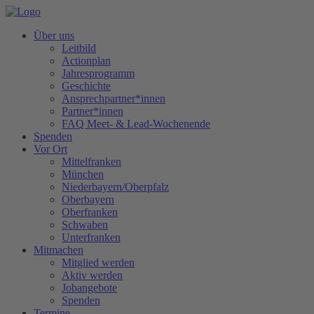
Über uns
Leitbild
Actionplan
Jahresprogramm
Geschichte
Ansprechpartner*innen
Partner*innen
FAQ Meet- & Lead-Wochenende
Spenden
Vor Ort
Mittelfranken
München
Niederbayern/Oberpfalz
Oberbayern
Oberfranken
Schwaben
Unterfranken
Mitmachen
Mitglied werden
Aktiv werden
Jobangebote
Spenden
Termine