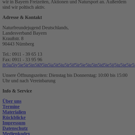
wir in Bayern Freizeiten, Aktionen und Natursport an. Außerdem
sind wir poltisch aktiv.
Adresse & Kontakt
Naturfreundejugend Deutschlands,
Landesverband Bayern
Kraußstr. 8
90443 Nürnberg
Tel.: 0911 - 39 65 13
Fax: 0911 - 33 95 96
i
b
5
i
a
5
i
y
5
i
e
5
i
r
5
i
n
5
i
Ø
5
i
n
5
i
a
5
i
t
5
i
u
5
i
r
5
i
f
5
i
r
5
i
e
5
i
u
5
i
n
5
i
d
5
i
e
5
i
j
5
i
u
5
i
g
5
i
e
5
Unsere Öffnungszeiten: Dienstag bis Donnerstag: 10:00 bis 15:00
Uhr und nach Vereinbarung
Info & Service
Über uns
Termine
Materialien
Rückblicke
Impressum
Datenschutz
Medienkodex