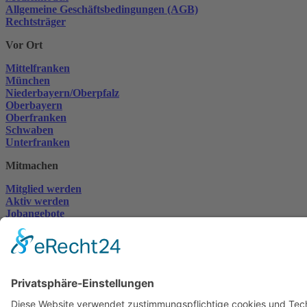
Allgemeine Geschäftsbedingungen (AGB)
Rechtsträger
Vor Ort
Mittelfranken
München
Niederbayern/Oberpfalz
Oberbayern
Oberfranken
Schwaben
Unterfranken
Mitmachen
Mitglied werden
Aktiv werden
Jobangebote
Spenden