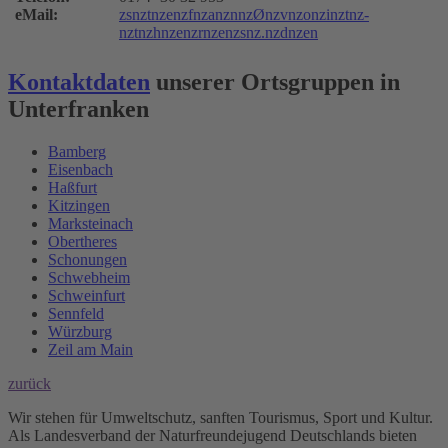
eMail:
z
s
n
z
t
n
z
e
n
z
f
n
z
a
n
z
n
n
z
Ø
n
z
v
n
z
o
n
z
i
n
z
t
n
z
-
n
z
t
n
z
h
n
z
e
n
z
r
n
z
e
n
z
s
n
z
.
n
z
d
n
z
e
n
Kontaktdaten
unserer Ortsgruppen in
Unterfranken
Bamberg
Eisenbach
Haßfurt
Kitzingen
Marksteinach
Obertheres
Schonungen
Schwebheim
Schweinfurt
Sennfeld
Würzburg
Zeil am Main
zurück
Wir stehen für Umweltschutz, sanften Tourismus, Sport und Kultur.
Als Landesverband der Naturfreundejugend Deutschlands bieten