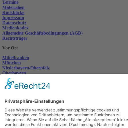
Termine
Materialien
Rückblicke
Impressum
Datenschutz
Medienkodex
Allgemeine Geschäftsbedingungen (AGB)
Rechtsträger
Vor Ort
Mittelfranken
München
Niederbayern/Oberpfalz
Oberbayern
Oberfranken
Schwaben
Unterfranken
Mitmachen
Mitglied werden
Aktiv werden
Jobangebote
Spenden