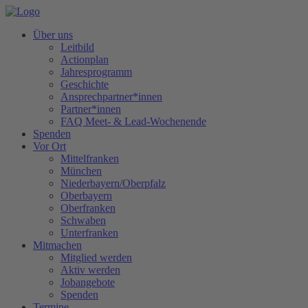
Über uns
Leitbild
Actionplan
Jahresprogramm
Geschichte
Ansprechpartner*innen
Partner*innen
FAQ Meet- & Lead-Wochenende
Spenden
Vor Ort
Mittelfranken
München
Niederbayern/Oberpfalz
Oberbayern
Oberfranken
Schwaben
Unterfranken
Mitmachen
Mitglied werden
Aktiv werden
Jobangebote
Spenden
Termine