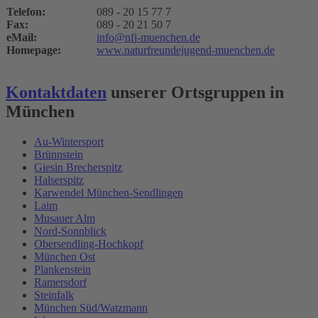
Telefon:
089 - 20 15 77 7
Fax:
089 - 20 21 50 7
eMail:
i
n
f
o
n
f
j
-
m
u
e
n
c
h
e
n
.
d
e
Homepage:
www.naturfreundejugend-muenchen.de
Kontaktdaten
unserer Ortsgruppen in
München
Au-Wintersport
Brünnstein
Giesin Brecherspitz
Halserspitz
Karwendel München-Sendlingen
Laim
Musauer Alm
Nord-Sonnblick
Obersendling-Hochkopf
München Ost
Plankenstein
Ramersdorf
Steinfalk
München Süd/Watzmann