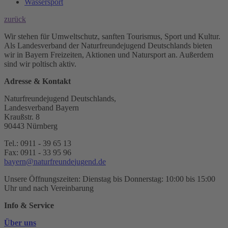
Wassersport
zurück
Wir stehen für Umweltschutz, sanften Tourismus, Sport und Kultur.
Als Landesverband der Naturfreundejugend Deutschlands bieten
wir in Bayern Freizeiten, Aktionen und Natursport an. Außerdem
sind wir poltisch aktiv.
Adresse & Kontakt
Naturfreundejugend Deutschlands,
Landesverband Bayern
Kraußstr. 8
90443 Nürnberg
Tel.: 0911 - 39 65 13
Fax: 0911 - 33 95 96
b
a
y
e
r
n
n
a
t
u
r
f
r
e
u
n
d
e
j
u
g
e
n
d
.
d
e
Unsere Öffnungszeiten: Dienstag bis Donnerstag: 10:00 bis 15:00
Uhr und nach Vereinbarung
Info & Service
Über uns