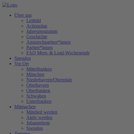
Über uns
Leitbild
Actionplan
Jahresprogramm
Geschichte
Ansprechpartner*innen
Partner*innen
FAQ Meet- & Lead-Wochenende
Spenden
Vor Ort
Mittelfranken
München
Niederbayern/Oberpfalz
Oberbayern
Oberfranken
Schwaben
Unterfranken
Mitmachen
Mitglied werden
Aktiv werden
Jobangebote
Spenden
Termine