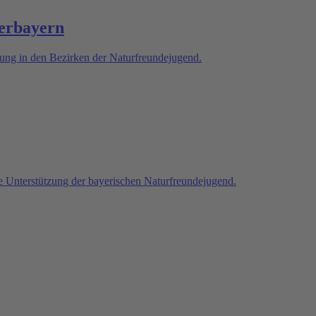
berbayern
zung in den Bezirken der Naturfreundejugend.
ge Unterstützung der bayerischen Naturfreundejugend.