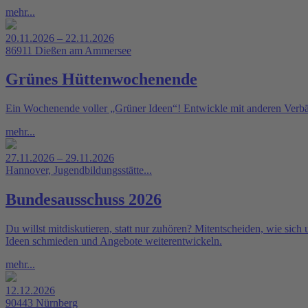
mehr...
20.11.2026 – 22.11.2026
86911 Dießen am Ammersee
Grünes Hüttenwochenende
Ein Wochenende voller „Grüner Ideen“! Entwickle mit anderen Verb
mehr...
27.11.2026 – 29.11.2026
Hannover, Jugendbildungsstätte...
Bundesausschuss 2026
Du willst mitdiskutieren, statt nur zuhören? Mitentscheiden, wie s
Ideen schmieden und Angebote weiterentwickeln.
mehr...
12.12.2026
90443 Nürnberg