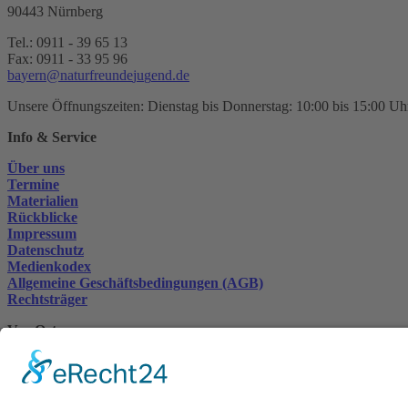
90443 Nürnberg
Tel.: 0911 - 39 65 13
Fax: 0911 - 33 95 96
b
a
y
e
r
n
n
a
t
u
r
f
r
e
u
n
d
e
j
u
g
e
n
d
.
d
e
Unsere Öffnungszeiten: Dienstag bis Donnerstag: 10:00 bis 15:00 U
Info & Service
Über uns
Termine
Materialien
Rückblicke
Impressum
Datenschutz
Medienkodex
Allgemeine Geschäftsbedingungen (AGB)
Rechtsträger
Vor Ort
Mittelfranken
München
Niederbayern/Oberpfalz