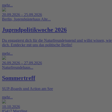
mehr...
20.09.2026 – 25.09.2026
Berlin, Jugendgästehaus Alte...
Jugendpolitikwoche 2026
Du engagierst dich für die Naturfreundejugend und willst wissen, wie
dich. Entdecke mit uns das politische Berlin!
mehr...
26.09.2026 – 27.09.2026
Naturfreundehaus...
Sommertreff
SUP-Boards und Action am See
mehr...
10.10.2026
85417 Marzling