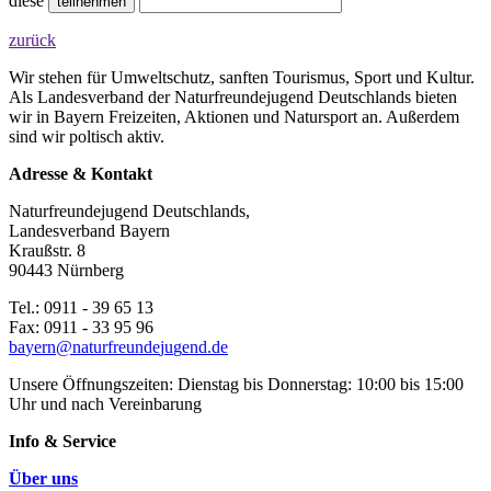
diese
zurück
Wir stehen für Umweltschutz, sanften Tourismus, Sport und Kultur.
Als Landesverband der Naturfreundejugend Deutschlands bieten
wir in Bayern Freizeiten, Aktionen und Natursport an. Außerdem
sind wir poltisch aktiv.
Adresse & Kontakt
Naturfreundejugend Deutschlands,
Landesverband Bayern
Kraußstr. 8
90443 Nürnberg
Tel.: 0911 - 39 65 13
Fax: 0911 - 33 95 96
b
a
y
e
r
n
n
a
t
u
r
f
r
e
u
n
d
e
j
u
g
e
n
d
.
d
e
Unsere Öffnungszeiten: Dienstag bis Donnerstag: 10:00 bis 15:00
Uhr und nach Vereinbarung
Info & Service
Über uns