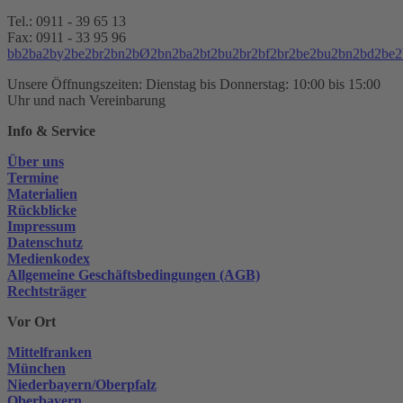
Tel.: 0911 - 39 65 13
Fax: 0911 - 33 95 96
b
b
2
b
a
2
b
y
2
b
e
2
b
r
2
b
n
2
b
Ø
2
b
n
2
b
a
2
b
t
2
b
u
2
b
r
2
b
f
2
b
r
2
b
e
2
b
u
2
b
n
2
b
d
2
b
e
2
Unsere Öffnungszeiten: Dienstag bis Donnerstag: 10:00 bis 15:00
Uhr und nach Vereinbarung
Info & Service
Über uns
Termine
Materialien
Rückblicke
Impressum
Datenschutz
Medienkodex
Allgemeine Geschäftsbedingungen (AGB)
Rechtsträger
Vor Ort
Mittelfranken
München
Niederbayern/Oberpfalz
Oberbayern