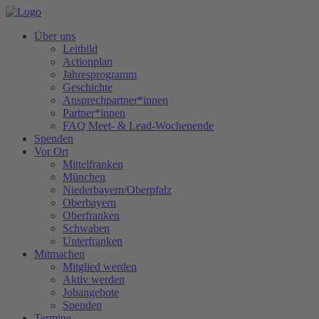
Über uns
Leitbild
Actionplan
Jahresprogramm
Geschichte
Ansprechpartner*innen
Partner*innen
FAQ Meet- & Lead-Wochenende
Spenden
Vor Ort
Mittelfranken
München
Niederbayern/Oberpfalz
Oberbayern
Oberfranken
Schwaben
Unterfranken
Mitmachen
Mitglied werden
Aktiv werden
Jobangebote
Spenden
Termine