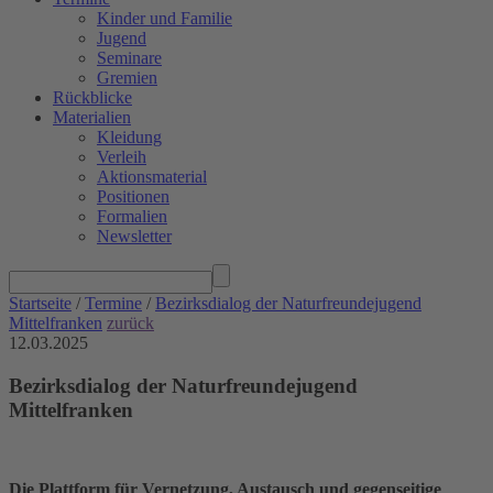
Kinder und Familie
Jugend
Seminare
Gremien
Rückblicke
Materialien
Kleidung
Verleih
Aktionsmaterial
Positionen
Formalien
Newsletter
Startseite
/
Termine
/
Bezirksdialog der Naturfreundejugend
Mittelfranken
zurück
12.03.2025
Bezirksdialog der Naturfreundejugend
Mittelfranken
Die Plattform für Vernetzung, Austausch und gegenseitige